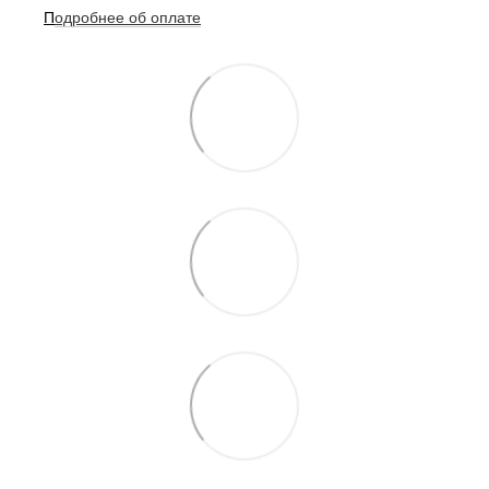
П
одробнее о
б оплате