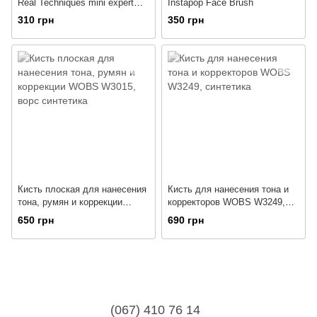
Real Techniques mini expert
Instapop Face Brush
face for foundation (
310 грн
350 грн
миниатюра)
Кисть плоская для нанесения
Кисть для нанесения тона и
тона, румян и коррекции
корректоров WOBS W3249,
WOBS W3015, ворс синтетика
синтетика
650 грн
690 грн
(067) 410 76 14