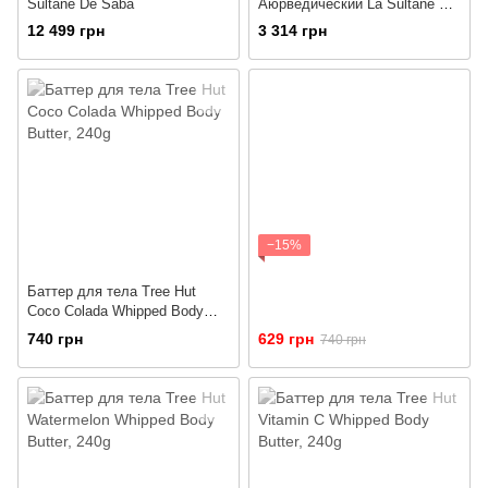
Sultane De Saba
Аюрведический La Sultane De
Saba Body Gift Set Oriental
12 499 грн
3 314 грн
Ayurvedic Amber Vanilla
Patchouli
−15%
Баттер для тела Tree Hut
Coco Colada Whipped Body
Butter, 240g
740 грн
629 грн
740 грн