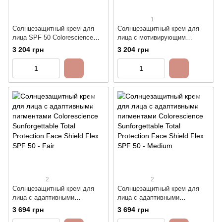
1
Солнцезащитный крем для
Солнцезащитный крем для
лица SPF 50 Colorescience
лица с мотивирующим
Sunforgettable Total Protection
эффектом Colorescience
3 204 грн
3 204 грн
Face Shield Glow
Sunforgettable Total Protection
Face Shield Matte SPF 50
2
2
Солнцезащитный крем для
Солнцезащитный крем для
лица c адаптивными
лица c адаптивными
пигментами Colorescience
пигментами Colorescience
3 694 грн
3 694 грн
Sunforgettable Total Protection
Sunforgettable Total Protection