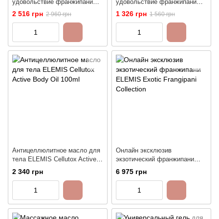
удовольствие франжипани
удовольствие франжипани
ELEMIS Kit: Body Wonders
ELEMIS Kit: Body Wonders
2 516 грн
1 326 грн
2 960 грн
1 560 грн
Frangipani Duo
Frangipani Mini Trio
Антицеллюлитное масло для
Онлайн эксклюзив
тела ELEMIS Cellutox Active
экзотический франжипани
Body Oil 100ml
ELEMIS Exotic Frangipani
2 340 грн
6 975 грн
Collection