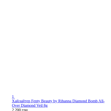
1
Хайлайтер Fenty Beauty by Rihanna Diamond Bomb All-
Over Diamond Veil 8g
2 200 грн