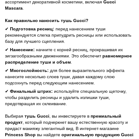
ассортимент декоративной косметики, включая
Gucci
Mascara
.
Как правильно наносить тушь Gucci?
✔
Подготовка ресниц:
перед нанесением туши
рекомендуется слегка припудрить ресницы или использовать
базу для лучшего сцепления.
✔
Нанесение:
начните с корней ресниц, прокрашивая их
зигзагообразными движениями. Это обеспечит
равномерное
распределение туши и объем
.
✔
Многослойность:
для более выразительного эффекта
нанесите несколько слоев туши, давая каждому слою
подсохнуть перед следующим нанесением.
✔
Финальный штрих:
используйте специальную щеточку,
чтобы разделить ресницы и удалить излишки туши,
предотвращая их склеивание.
Выбирая
тушь Gucci
, вы инвестируете в
премиальный
продукт
, который подчеркнет вашу естественную красоту и
придаст макияжу элегантный вид. В интернет-магазине
Princess Shop
вы найдете
оригинальную продукцию Gucci