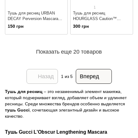
1
Тушь для ресниц URBAN
Тушь для ресниц
DECAY Perversion Mascara
HOURGLASS Caution™
3ml
Extreme Lash Mascara 3.5g
150 грн
300 грн
(миниатюра)
Показать еще 20 товаров
Назад
Вперед
1
из 5
Тушь для ресниц
– это незаменимый элемент макияжа,
который подчеркивает взгляд, добавляет объем и удлиняет
ресницы. Среди множества брендов особенно выделяется
тушь Gucci
, сочетающая элегантный дизайн и высокое
качество.
Тушь Gucci L'Obscur Lengthening Mascara