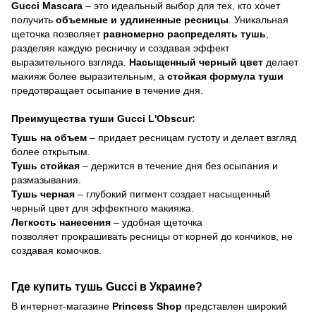
Gucci Mascara
– это идеальный выбор для тех, кто хочет
получить
объемные и удлиненные ресницы
. Уникальная
щеточка позволяет
равномерно распределять тушь
,
разделяя каждую ресничку и создавая эффект
выразительного взгляда.
Насыщенный черный цвет
делает
макияж более выразительным, а
стойкая формула туши
предотвращает осыпание в течение дня.
Преимущества туши Gucci L'Obscur:
Тушь на объем
– придает ресницам густоту и делает взгляд
более открытым.
Тушь стойкая
– держится в течение дня без осыпания и
размазывания.
Тушь черная
– глубокий пигмент создает насыщенный
черный цвет для эффектного макияжа.
Легкость нанесения
– удобная щеточка
позволяет прокрашивать ресницы от корней до кончиков, не
создавая комочков.
Где купить тушь Gucci в Украине?
В интернет-магазине
Princess Shop
представлен широкий