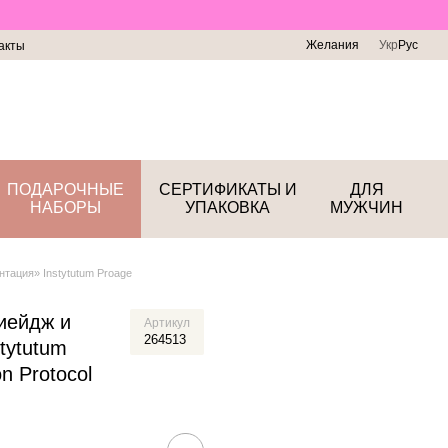
Желания
Укр
Рус
акты
ПОДАРОЧНЫЕ
СЕРТИФИКАТЫ И
ДЛЯ
НАБОРЫ
УПАКОВКА
МУЖЧИН
тация» Instytutum Proage
иейдж и
Артикул
264513
tytutum
n Protocol