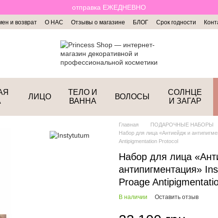
отправка ЕЖЕДНЕВНО
ен и возврат
О НАС
Отзывы о магазине
БЛОГ
Срок годности
Конт
АЯ
ТЕЛО И
СОЛНЦЕ
ЛИЦО
ВОЛОСЫ
А
ВАННА
И ЗАГАР
Главная
ПОДАРОЧНЫЕ НАБОРЫ
Набор для лица «Антиейдж и антипигмен
Antipigmentation Protocol
Набор для лица «Ант
антипигментация» Ins
Proage Antipigmentatio
В наличии
Оставить отзыв