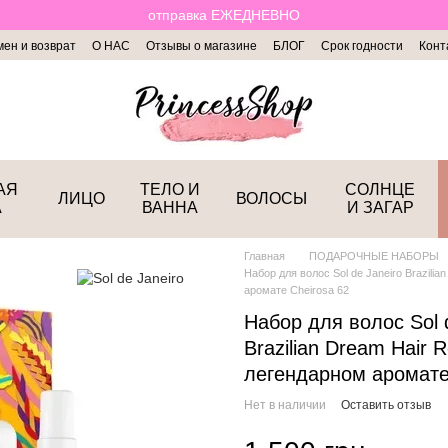
отправка ЕЖЕДНЕВНО
ен и возврат
О НАС
Отзывы о магазине
БЛОГ
Срок годности
Конт
АЯ
ТЕЛО И
СОЛНЦЕ
ЛИЦО
ВОЛОСЫ
А
ВАННА
И ЗАГАР
Главная
ПОДАРОЧНЫЕ НАБОРЫ
Набор для волос Sol de Janeiro Brazilia
аромате Cheirosa 62
Набор для волос Sol 
Brazilian Dream Hair R
легендарном аромате
Нет в наличии
Оставить отзыв