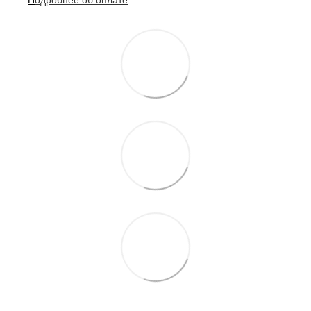
П
одробнее о
б оплате