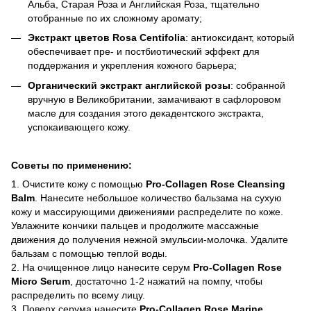
Альба, Старая Роза и Английская Роза, тщательно
отобранные по их сложному аромату;
Экстракт цветов Rosa Centifolia
: антиоксидант, который
обеспечивает пре- и постбиотический эффект для
поддержания и укрепления кожного барьера;
Органический экстракт английской розы
: собранной
вручную в Великобритании, замачивают в сафлоровом
масле для создания этого декадентского экстракта,
успокаивающего кожу.
Советы по применению:
1. Очистите кожу с помощью
Pro-Collagen Rose Cleansing
Balm
. Нанесите небольшое количество бальзама на сухую
кожу и массирующими движениями распределите по коже.
Увлажните кончики пальцев и продолжите массажные
движения до получения нежной эмульсии-молочка. Удалите
бальзам с помощью теплой воды.
2. На очищенное лицо нанесите серум
Pro-Collagen Rose
Micro Serum
, достаточно 1-2 нажатий на помпу, чтобы
распределить по всему лицу.
3. Поверх серума нанесите
Pro-Collagen Rose Marine