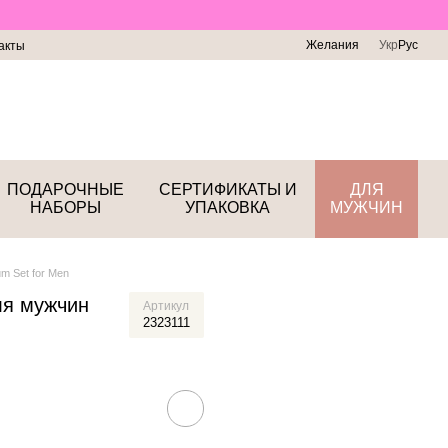
Желания
Укр
Рус
акты
ПОДАРОЧНЫЕ
СЕРТИФИКАТЫ И
ДЛЯ
НАБОРЫ
УПАКОВКА
МУЖЧИН
m Set for Men
ля мужчин
Артикул
2323111
n