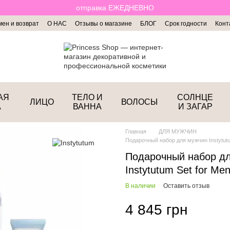
отправка ЕЖЕДНЕВНО
ен и возврат
О НАС
Отзывы о магазине
БЛОГ
Срок годности
Конт
АЯ
ТЕЛО И
СОЛНЦЕ
ЛИЦО
ВОЛОСЫ
А
ВАННА
И ЗАГАР
Главная
ДЛЯ МУЖЧИН
Подарочный набор для мужчин Instytutu
Подарочный набор д
Instytutum Set for Me
В наличии
Оставить отзыв
4 845 грн