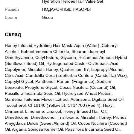
Hydration Heroes Hair Value Set
Раздел
ПОДАРОЧНЫЕ НАБОРЫ
Бренд
Gisou
Склад
Honey Infused Hydrating Hair Mask: Aqua (Water), Cetearyl
Alcohol, Behentrimonium Chloride, Stearamidopropyl
Dimethylamine, Cetyl Esters, Glycerin, Helianthus Annuus Hybrid
(Sunflower Seed) Oil, Hydrogenated Castor Oil/Sebacic Acid
Copolymer, Mirsalehi Honey, Quaternium-87, Isopropyl Alcohol,
Citric Acid, Candelilla Cera (Euphorbia Cerifera (Candelilla) Wax),
Caprylyl Glycol, Panthenol, Parfum (Fragrance), Sodium
Benzoate, Propylene Glycol, Cocos Nucifera (Coconut) Oil,
Passiflora Incarnata Seed Oil, Hydrolyzed Wheat Protein,
Gardenia Taitensis Flower Extract, Adansonia Digitata Seed Oil,
Tocopherol, CI 19140 (Yellow 5), CI 14700 (Red 4), Hexyl
Cinnamal, Limonene, Linalool. Honey Infused Hair Oil:
Dimethicone, Dimethiconol, Trisiloxane, Mirsalehi Honey, Prunus
Amygdalus Dulcis (Sweet Almond) Oil, Cocos Nucifera (Coconut)
Oil, Argania Spinosa Kernel Oil, Passiflora Incarnata Seed Oil,