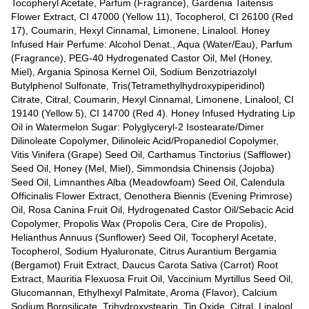
Tocopheryl Acetate, Parfum (Fragrance), Gardenia Taitensis
Flower Extract, CI 47000 (Yellow 11), Tocopherol, CI 26100 (Red
17), Coumarin, Hexyl Cinnamal, Limonene, Linalool. Honey
Infused Hair Perfume: Alcohol Denat., Aqua (Water/Eau), Parfum
(Fragrance), PEG-40 Hydrogenated Castor Oil, Mel (Honey,
Miel), Argania Spinosa Kernel Oil, Sodium Benzotriazolyl
Butylphenol Sulfonate, Tris(Tetramethylhydroxypiperidinol)
Citrate, Citral, Coumarin, Hexyl Cinnamal, Limonene, Linalool, CI
19140 (Yellow 5), CI 14700 (Red 4). Honey Infused Hydrating Lip
Oil in Watermelon Sugar: Polyglyceryl-2 Isostearate/Dimer
Dilinoleate Copolymer, Dilinoleic Acid/Propanediol Copolymer,
Vitis Vinifera (Grape) Seed Oil, Carthamus Tinctorius (Safflower)
Seed Oil, Honey (Mel, Miel), Simmondsia Chinensis (Jojoba)
Seed Oil, Limnanthes Alba (Meadowfoam) Seed Oil, Calendula
Officinalis Flower Extract, Oenothera Biennis (Evening Primrose)
Oil, Rosa Canina Fruit Oil, Hydrogenated Castor Oil/Sebacic Acid
Copolymer, Propolis Wax (Propolis Cera, Cire de Propolis),
Helianthus Annuus (Sunflower) Seed Oil, Tocopheryl Acetate,
Tocopherol, Sodium Hyaluronate, Citrus Aurantium Bergamia
(Bergamot) Fruit Extract, Daucus Carota Sativa (Carrot) Root
Extract, Mauritia Flexuosa Fruit Oil, Vaccinium Myrtillus Seed Oil,
Glucomannan, Ethylhexyl Palmitate, Aroma (Flavor), Calcium
Sodium Borosilicate, Trihydroxystearin, Tin Oxide, Citral, Linalool,