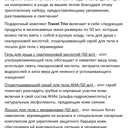
на компромисс в уходе за вашим телом благодаря этому
трехэтапному набору, предоставляющему увлажнение,
разглаживание и смягчение!
Подарочный комплект
Travel Trio
включает в себя следующие
продукты в эксклюзивных мини-размерах по 50 мл, которые
можно легко взять с собой в ручную кладь: гель для душа с
гиалуроновой кислотой, отшелушивающий скраб для тела и
лосьон для тела с керамидами.
Гель для душа с гиалуроновой кислотой (50 мл)
- этот
ультраувлажняющий гель обогащает и оживляет вашу кожу,
используя смесь гиалуроновой кислоты, экстракта гигантских
водорослей и алоэ вера для нежного и успокаивающего
очищения!
Отшелушивающий скраб для тела AHA (50 мл)
- этот скраб
помогает разгладить грубые и неровные участки кожи,
включая в свой состав AHAs (альфа-гидроксикислоты) и
натуральные эксфолианты, придающие коже сияние.
Лосьон для тела с керамидами (50 мл)
- этот лосьон богат
скваланом, керамидами из ананаса и специальным сахарным
комплексом для укрепления защитного барьера кожи,
обеспечивая ей максимальное питание и увлажнение.