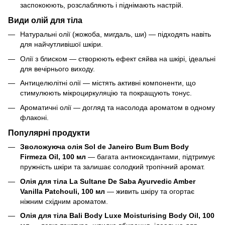
заспокоюють, розслабляють і піднімають настрій.
Види олій для тіла
Натуральні олії (жожоба, мигдаль, ши) — підходять навіть
для найчутливішої шкіри.
Олії з блиском — створюють ефект сяйва на шкірі, ідеальні
для вечірнього виходу.
Антицелюлітні олії — містять активні компоненти, що
стимулюють мікроциркуляцію та покращують тонус.
Ароматичні олії — догляд та насолода ароматом в одному
флаконі.
Популярні продукти
Зволожуюча олія Sol de Janeiro Bum Bum Body
Firmeza Oil, 100 мл
— багата антиоксидантами, підтримує
пружність шкіри та залишає солодкий тропічний аромат.
Олія для тіла La Sultane De Saba Ayurvedic Amber
Vanilla Patchouli, 100 мл
— живить шкіру та огортає
ніжним східним ароматом.
Олія для тіла Bali Body Luxe Moisturising Body Oil, 100