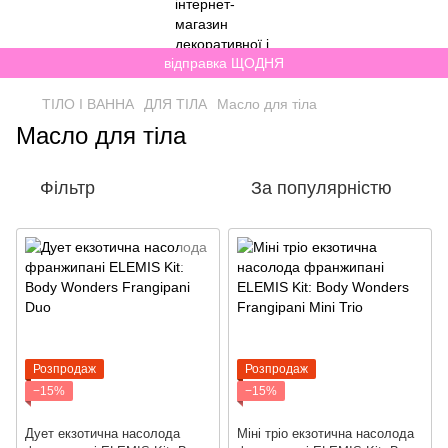
відправка ЩОДНЯ
ТІЛО І ВАННА
ДЛЯ ТІЛА
Масло для тіла
Масло для тіла
Фільтр
За популярністю
Розпродаж
Розпродаж
−15%
−15%
Дует екзотична насолода
Міні тріо екзотична насолода