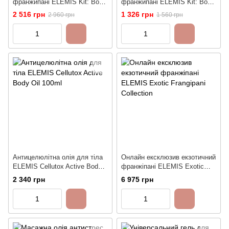
франжипані ELEMIS Kit: Body
франжипані ELEMIS Kit: Body
Wonders Frangipani Duo
Wonders Frangipani Mini Trio
2 516 грн
1 326 грн
2 960 грн
1 560 грн
Антицелюлітна олія для тіла
Онлайн ексклюзив екзотичний
ELEMIS Cellutox Active Body
франжіпані ELEMIS Exotic
Oil 100ml
Frangipani Collection
2 340 грн
6 975 грн