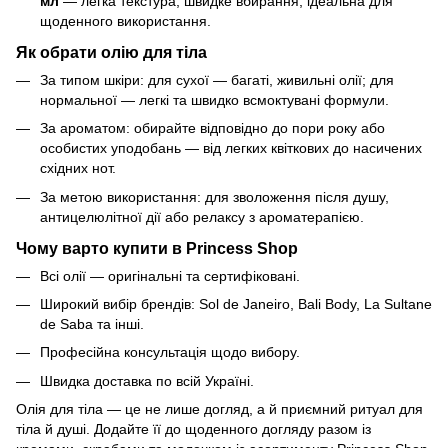
мл
— легка текстура, швидке вбирання, ідеальна для
щоденного використання.
Як обрати олію для тіла
За типом шкіри: для сухої — багаті, живильні олії; для
нормальної — легкі та швидко всмоктувані формули.
За ароматом: обирайте відповідно до пори року або
особистих уподобань — від легких квіткових до насичених
східних нот.
За метою використання: для зволоження після душу,
антицелюлітної дії або релаксу з ароматерапією.
Чому варто купити в Princess Shop
Всі олії — оригінальні та сертифіковані.
Широкий вибір брендів: Sol de Janeiro, Bali Body, La Sultane
de Saba та інші.
Професійна консультація щодо вибору.
Швидка доставка по всій Україні.
Олія для тіла — це не лише догляд, а й приємний ритуал для
тіла й душі. Додайте її до щоденного догляду разом із