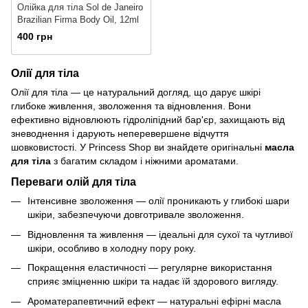
Олійка для тіла Sol de Janeiro
Brazilian Firma Body Oil, 12ml
400 грн
Олії для тіла
Олії для тіла — це натуральний догляд, що дарує шкірі
глибоке живлення, зволоження та відновлення. Вони
ефективно відновлюють гідроліпідний бар'єр, захищають від
зневоднення і дарують неперевершене відчуття
шовковистості. У Princess Shop ви знайдете оригінальні
масла
для тіла
з багатим складом і ніжними ароматами.
Переваги олій для тіла
Інтенсивне зволоження — олії проникають у глибокі шари
шкіри, забезпечуючи довготривале зволоження.
Відновлення та живлення — ідеальні для сухої та чутливої
шкіри, особливо в холодну пору року.
Покращення еластичності — регулярне використання
сприяє зміцненню шкіри та надає їй здорового вигляду.
Ароматерапевтичний ефект — натуральні ефірні масла