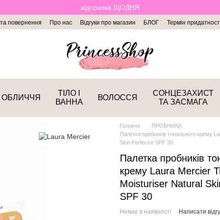
відправка ЩОДНЯ
 та повернення
Про нас
Відгуки про магазин
БЛОГ
Термін придатност
ТІЛО І
СОНЦЕЗАХИСТ
ОБЛИЧЧЯ
ВОЛОССЯ
ВАННА
ТА ЗАСМАГА
Головна
ПРОБНИКИ
Палетка пробників тонального крему Laur
Skin Perfector SPF 30
Палетка пробників то
крему Laura Mercier T
Moisturiser Natural Ski
SPF 30
Немає в наявності
Написати відгу