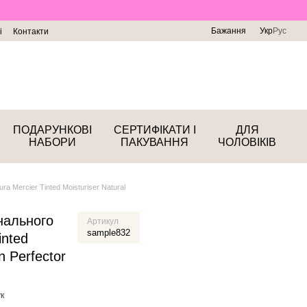
Бажання
Укр
Рус
і
Контакти
ПОДАРУНКОВІ
СЕРТИФІКАТИ І
ДЛЯ
НАБОРИ
ПАКУВАННЯ
ЧОЛОВІКІВ
a Mercier Tinted Moisturiser Natural
нального
Артикул
sample832
inted
n Perfector
к