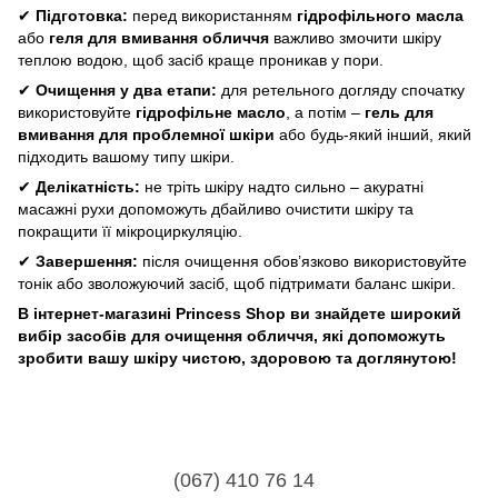
✔
Підготовка:
перед використанням
гідрофільного масла
або
геля для вмивання обличчя
важливо змочити шкіру
теплою водою, щоб засіб краще проникав у пори.
✔
Очищення у два етапи:
для ретельного догляду спочатку
використовуйте
гідрофільне масло
, а потім –
гель для
вмивання для проблемної шкіри
або будь-який інший, який
підходить вашому типу шкіри.
✔
Делікатність:
не тріть шкіру надто сильно – акуратні
масажні рухи допоможуть дбайливо очистити шкіру та
покращити її мікроциркуляцію.
✔
Завершення:
після очищення обов’язково використовуйте
тонік або зволожуючий засіб, щоб підтримати баланс шкіри.
В інтернет-магазині Princess Shop ви знайдете широкий
вибір засобів для очищення обличчя, які допоможуть
зробити вашу шкіру чистою, здоровою та доглянутою!
(067) 410 76 14