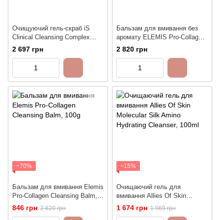
Очищуючий гель-скраб iS
Бальзам для вмивання без
Clinical Cleansing Complex
аромату ELEMIS Pro-Collagen
Polish, 120ml
Naked Cleansing Balm, 100g
2 697 грн
2 820 грн
−70%
−15%
Бальзам для вмивання Elemis
Очищаючий гель для
Pro-Collagen Cleansing Balm,
вмивання Allies Of Skin
100g
Molecular Silk Amino Hydrating
846 грн
1 674 грн
2 820 грн
1 969 грн
Cleanser, 100ml