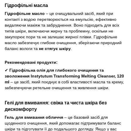
Гідрофільні масла
Гідрофільне масло
– це очищувальний засіб, який при
контакті з водою перетворюється на емульсію, ефективно
видаляючи макіяж та забруднення. Воно підходить для всіх
типів шкіри, включаючи жирну та проблемну, оскільки не
закупорює пори та не залишає жирної плівки. Гідрофільне
масло забезпечує глибоке очищення, зберігаючи природний
баланс вологи та
не стягує шкіру
.
Рекомендовані продукти:
✔
Гідрофільна олія для глибокого очищення та
зволоження Instytutum Transforming Melting Cleanser, 120
ml
– це засіб, який поєднує в собі властивості масла та крему,
забезпечуючи ретельне очищення та живлення шкіри.
Гелі для вмивання: свіжа та чиста шкіра без
дискомфорту
Гель для вмивання обличчя
– це базовий засіб для
щоденного очищення, який допомагає підтримувати баланс
шкіри та підготувати її до подальшого догляду. Якщо у вас