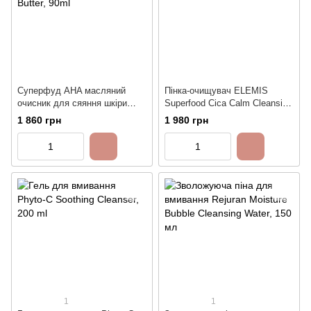
Суперфуд АHA масляний
Пінка-очищувач ELEMIS
очисник для сяяння шкіри
Superfood Сica Calm Cleansing
ELEMIS Superfood Glow
Foam, 180ml
1 860 грн
1 980 грн
Butter, 90ml
1
1