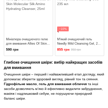
−10%
Мініатюра очищуючого гелю
М'який очищуючий гель
для вмивання Allies Of Skin
Needly Mild Cleansing Gel, 235
Molecular Silk Amino Hydrating
мл
590 грн
855 грн
950 грн
Cleanser, 25ml
Глибоке очищення шкіри: вибір найкращих засобів
для вмивання
Очищення шкіри – перший і найважливіший етап догляду, який
допомагає зберегти здоровий вигляд, рівний тон та сяяння.
Гідрофільне масло
,
гель для вмивання обличчя
та інші
засоби дозволяють м’яко й ефективно видалити забруднення,
макіяж і надлишковий себум, не порушуючи природний
баланс шкіри.