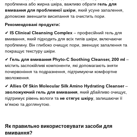
проблемна або жирна шкіра, важливо обрати
гель для
вмивання для проблемної шкіри
, який усуне запалення,
допоможе зменшити висипання та очистить пори.
Рекомендовані продукти:
✔
IS Clinical Cleansing Complex
– професійний гель для
вмивання, який підходить для всіх типів шкіри, включаючи
проблемну. Він глибоко очищує пори, зменшує запалення та
покращує текстуру шкіри.
✔
Гель для вмивання Phyto-C Soothing Cleanser, 200 ml
–
містить заспокійливі компоненти, які допомагають зняти
почервоніння та подразнення, підтримуючи комфортне
зволоження.
✔
Allies Of Skin Molecular Silk Amino Hydrating Cleanser
–
зволожуючий гель для вмивання
, який дбайливо очищує,
підтримує рівень вологи та
не стягує шкіру
, залишаючи її
м’якою та доглянутою.
Як правильно використовувати засоби для
вмивання?