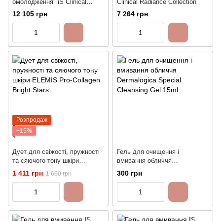
омолодження" iS Clinical
Clinical Radiance Collection
Smoothing Essentials
12 105 грн
7 264 грн
Розпродаж
−15%
Дует для свіжості, пружності
Гель для очищення і
та сяючого тону шкіри
вмивання обличчя
ELEMIS Pro-Collagen Bright
Dermalogica Special Cleansing
1 411 грн
300 грн
1 660 грн
Stars
Gel 15ml