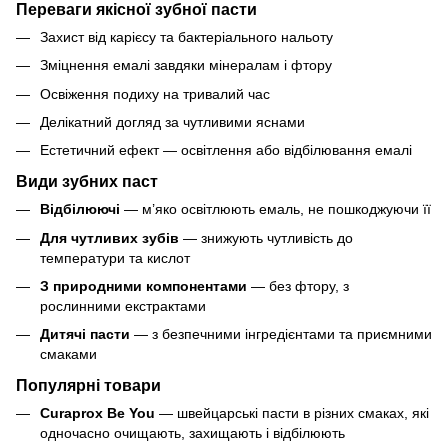
Переваги якісної зубної пасти
Захист від карієсу та бактеріального нальоту
Зміцнення емалі завдяки мінералам і фтору
Освіження подиху на тривалий час
Делікатний догляд за чутливими яснами
Естетичний ефект — освітлення або відбілювання емалі
Види зубних паст
Відбілюючі
— м’яко освітлюють емаль, не пошкоджуючи її
Для чутливих зубів
— знижують чутливість до
температури та кислот
З природними компонентами
— без фтору, з
рослинними екстрактами
Дитячі пасти
— з безпечними інгредієнтами та приємними
смаками
Популярні товари
Curaprox Be You
— швейцарські пасти в різних смаках, які
одночасно очищають, захищають і відбілюють