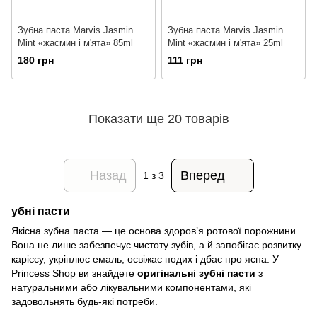
Зубна паста Marvis Jasmin
Зубна паста Marvis Jasmin
Mint «жасмин і м'ята» 85ml
Mint «жасмин і м'ята» 25ml
180 грн
111 грн
Показати ще 20 товарів
Назад
Вперед
1
з 3
убні пасти
Якісна зубна паста — це основа здоров’я ротової порожнини.
Вона не лише забезпечує чистоту зубів, а й запобігає розвитку
карієсу, укріплює емаль, освіжає подих і дбає про ясна. У
Princess Shop ви знайдете
оригінальні зубні пасти
з
натуральними або лікувальними компонентами, які
задовольнять будь-які потреби.