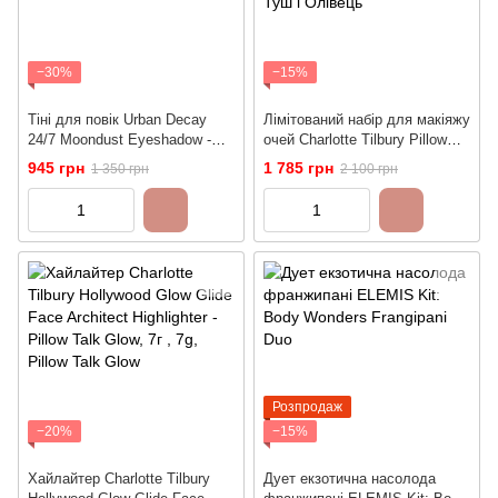
−30%
−15%
Тіні для повік Urban Decay
Лімітований набір для макіяжу
24/7 Moondust Eyeshadow -
очей Charlotte Tilbury Pillow
Space Cowboy
Talk Push Up and Define Iconic
945 грн
1 785 грн
1 350 грн
2 100 грн
Eye Kit | Туш і Олівець
Розпродаж
−20%
−15%
Хайлайтер Charlotte Tilbury
Дует екзотична насолода