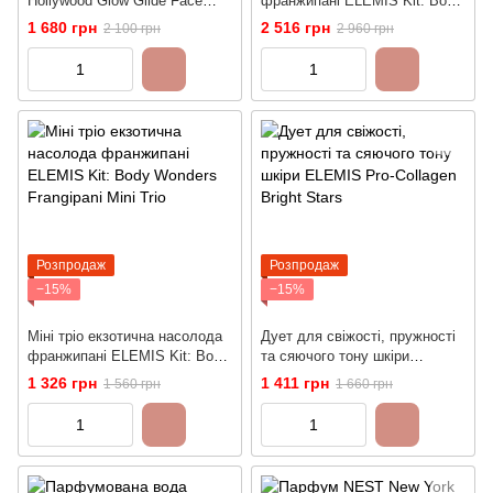
Hollywood Glow Glide Face
франжипані ELEMIS Kit: Body
Architect Highlighter - Pillow
Wonders Frangipani Duo
1 680 грн
2 516 грн
2 100 грн
2 960 грн
Talk Glow, 7г
Розпродаж
Розпродаж
−15%
−15%
Міні тріо екзотична насолода
Дует для свіжості, пружності
франжипані ELEMIS Kit: Body
та сяючого тону шкіри
Wonders Frangipani Mini Trio
ELEMIS Pro-Collagen Bright
1 326 грн
1 411 грн
1 560 грн
1 660 грн
Stars