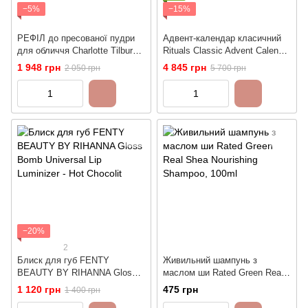
−5%
−15%
РЕФІЛ до пресованої пудри
Адвент-календар класичний
для обличчя Charlotte Tilbury
Rituals Classic Advent Calendar
Airbrush Flawless Finish Refill
2025
1 948 грн
4 845 грн
2 050 грн
5 700 грн
Setting Powder - 2 Medium
−20%
2
Блиск для губ FENTY
Живильний шампунь з
BEAUTY BY RIHANNA Gloss
маслом ши Rated Green Real
Bomb Universal Lip Luminizer -
Shea Nourishing Shampoo,
1 120 грн
475 грн
1 400 грн
Hot Chocolit
100ml