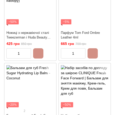
−50%
−5%
Ножиці з нержавіючої сталі
Парфум Tom Ford Ombre
Tweezerman і Huda Beauty
Leather 4ml
(без коробки з набору)
425 грн
665 грн
850 грн
700 грн
−20%
−50%
2