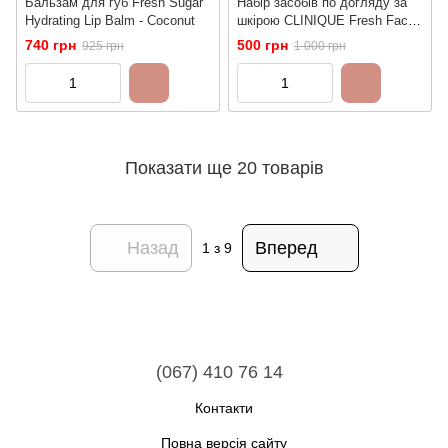
Бальзам для губ Fresh Sugar
Набір засобів по догляду за
Hydrating Lip Balm - Coconut
шкірою CLINIQUE Fresh Face
Forward | Бальзам для зняття
740 грн
500 грн
925 грн
1 000 грн
макіяжу, Крем-гель, Крем для
повік, Бальзам для губ
Показати ще 20 товарів
Назад
Вперед
1
з 9
(067) 410 76 14
Контакти
Повна версія сайту