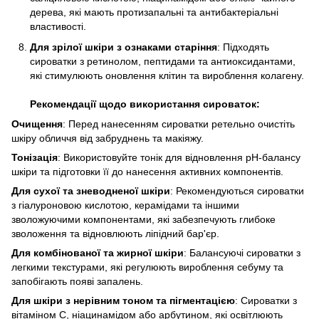
дерева, які мають протизапальні та антибактеріальні
властивості.​
​Для зрілої шкіри з ознаками старіння
: Підходять
сироватки з ретинолом, пептидами та антиоксидантами,
які стимулюють оновлення клітин та вироблення колагену.
Рекомендації щодо використання сироваток:
​Очищення
: Перед нанесенням сироватки ретельно очистіть
шкіру обличчя від забруднень та макіяжу.​
​Тонізація
: Використовуйте тонік для відновлення pH-балансу
шкіри та підготовки її до нанесення активних компонентів.
​Для сухої та зневодненої шкіри
: Рекомендуються сироватки
з гіалуроновою кислотою, керамідами та іншими
зволожуючими компонентами, які забезпечують глибоке
зволоження та відновлюють ліпідний бар'єр.
​Для комбінованої та жирної шкіри
: Балансуючі сироватки з
легкими текстурами, які регулюють вироблення себуму та
запобігають появі запалень.​
​Для шкіри з нерівним тоном та пігментацією
: Сироватки з
вітаміном С, ніацинамідом або арбутином, які освітлюють