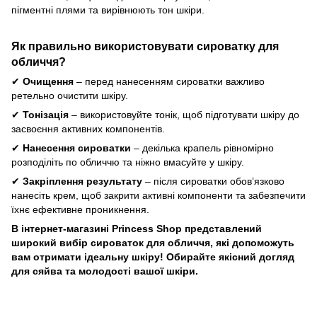
пігментні плями та вирівнюють тон шкіри.
Як правильно використовувати сироватку для
обличчя?
✔
Очищення
– перед нанесенням сироватки важливо
ретельно очистити шкіру.
✔
Тонізація
– використовуйте тонік, щоб підготувати шкіру до
засвоєння активних компонентів.
✔
Нанесення сироватки
– декілька крапель рівномірно
розподіліть по обличчю та ніжно вмасуйте у шкіру.
✔
Закріплення результату
– після сироватки обов’язково
нанесіть крем, щоб закрити активні компоненти та забезпечити
їхнє ефективне проникнення.
В інтернет-магазині Princess Shop представлений
широкий вибір сироваток для обличчя, які допоможуть
вам отримати ідеальну шкіру! Обирайте якісний догляд
для сяйва та молодості вашої шкіри.