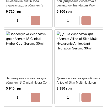
Інноваційна антивікова
Концентрована сироватка з
сироватка для обличчя iS
ретинолом Instytutum Pro-
Clinical GeneXC Serum, 30ml
Grade Anti-Aging X-Strenght
9 720 грн
5 300 грн
Retinol Serum, 30ml
Зволожуюча сироватка для
Денна сироватка для обличчя
обличчя IS Clinical Hydra-Cool
Allies of Skin Multi Hyaluronic
Serum, 30ml
Antioxidant Hydration Serum,
5 940 грн
3 980 грн
30ml