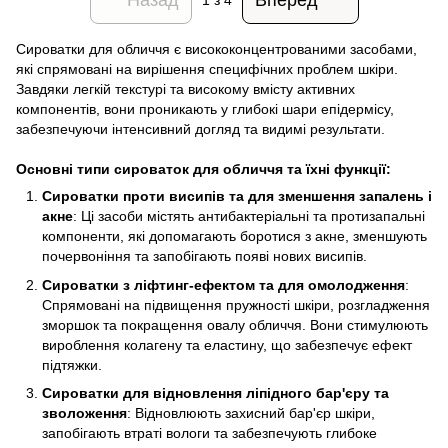
1
з 4
Сироватки для обличчя є висококонцентрованими засобами,
які спрямовані на вирішення специфічних проблем шкіри.
Завдяки легкій текстурі та високому вмісту активних
компонентів, вони проникають у глибокі шари епідермісу,
забезпечуючи інтенсивний догляд та видимі результати.​
Основні типи сироваток для обличчя та їхні функції:
​Сироватки проти висипів та для зменшення запалень і
акне
: Ці засоби містять антибактеріальні та протизапальні
компоненти, які допомагають боротися з акне, зменшують
почервоніння та запобігають появі нових висипів.​
​Сироватки з ліфтинг-ефектом та для омолодження
:
Спрямовані на підвищення пружності шкіри, розгладження
зморшок та покращення овалу обличчя. Вони стимулюють
вироблення колагену та еластину, що забезпечує ефект
підтяжки.
​Сироватки для відновлення ліпідного бар'єру та
зволоження
: Відновлюють захисний бар'єр шкіри,
запобігають втраті вологи та забезпечують глибоке