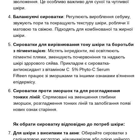
зволоження. Це особливо важливо для сухої та чутливої
шкіри.​
​Балансуючі сироватки
: Регулюють вироблення себуму,
звужують пори та покращують текстуру шкіри, роблячи її
матовою та свіжою. Підходять для комбінованої та жирної
шкіри.​
​Сироватки для вирівнювання тону шкіри та боротьби
з пігментацією
: Містять інгредієнти, які освітлюють
пігментні плями, зменшують почервоніння та надають
шкірі здорового сяйва. Прикладом є сироватка-
антиоксидант з вітаміном С 5% Phyto-С Serum
Fifteen працює зі зморшками та іншими ознаками в'янення
епідермісу.
​Сироватки проти зморшок та для розгладження
тонких ліній
: Спрямовані на зменшення глибини
зморшок, розгладження тонких ліній та запобігання появі
нових ознак старіння.
Як обрати сироватку відповідно до потреб шкіри:
​Для шкіри з висипами та акне
: Обирайте сироватки з
саліциловою кислотою, ніацинамідом або олією чайного