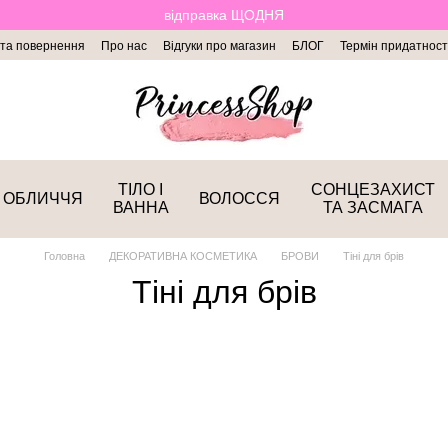
відправка ЩОДНЯ
 та повернення
Про нас
Відгуки про магазин
БЛОГ
Термін придатност
ТІЛО І
СОНЦЕЗАХИСТ
ОБЛИЧЧЯ
ВОЛОССЯ
ВАННА
ТА ЗАСМАГА
Головна
ДЕКОРАТИВНА КОСМЕТИКА
БРОВИ
Тіні для брів
Тіні для брів