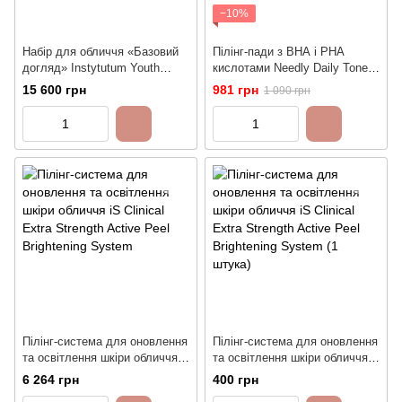
−10%
Набір для обличчя «Базовий
Пілінг-пади з ВНА і РНА
догляд» Instytutum Youth
кислотами Needly Daily Toner
Boost Protocol | Тонер,
Pad, 60 шт
15 600 грн
981 грн
1 090 грн
Сиворотка, Крем-гель, Пілінг
для обличчя
Пілінг-система для оновлення
Пілінг-система для оновлення
та освітлення шкіри обличчя
та освітлення шкіри обличчя
iS Clinical Extra Strength Active
iS Clinical Extra Strength Active
6 264 грн
400 грн
Peel Brightening System
Peel Brightening System (1