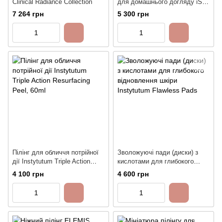
Clinical Radiance Collection
для домашнього догляду iS
Clinical Active Peel System
7 264 грн
5 300 грн
Пілінг для обличчя потрійної
Зволожуючі пади (диски) з
дії Instytutum Triple Action
кислотами для глибокого
Resurfacing Peel, 60ml
відновлення шкіри Instytutum
4 100 грн
4 600 грн
Flawless Pads