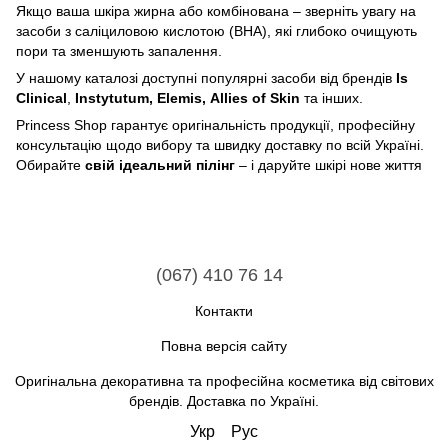
Якщо ваша шкіра жирна або комбінована – зверніть увагу на
засоби з саліциловою кислотою (BHA), які глибоко очищують
пори та зменшують запалення.
У нашому каталозі доступні популярні засоби від брендів
Is
Clinical
,
Instytutum,
Elemis,
Allies of Skin
та інших.
Princess Shop гарантує оригінальність продукції, професійну
консультацію щодо вибору та швидку доставку по всій Україні.
Обирайте
свій ідеальний пілінг
– і даруйте шкірі нове життя
(067) 410 76 14
Контакти
Повна версія сайту
Оригінальна декоративна та професійна косметика від світових
брендів. Доставка по Україні.
Укр
Рус