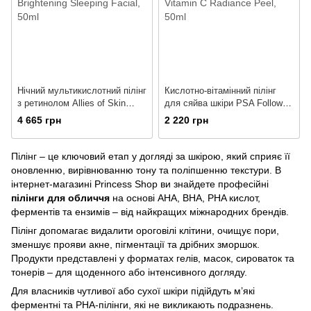
Нічний мультикислотний пілінг
Кислотно-вітамінний пілінг
з ретинолом Allies of Skin
для сяйва шкіри PSA Follow
Multi Acids & Retinoid
the light Multi Acids & Vitamin
4 665 грн
2 220 грн
Brightening Sleeping Facial,
C Radiance Peel, 50ml
50ml
Пілінг – це ключовий етап у догляді за шкірою, який сприяє її
оновленню, вирівнюванню тону та поліпшенню текстури. В
інтернет-магазині Princess Shop ви знайдете професійні
пілінги для обличчя
на основі AHA, BHA, PHA кислот,
ферментів та ензимів – від найкращих міжнародних брендів.
Пілінг допомагає видалити ороговілі клітини, очищує пори,
зменшує прояви акне, пігментації та дрібних зморшок.
Продукти представлені у форматах гелів, масок, сироваток та
тонерів – для щоденного або інтенсивного догляду.
Для власників чутливої або сухої шкіри підійдуть м’які
ферментні та PHA-пілінги, які не викликають подразнень.