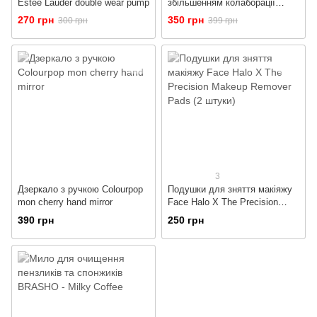
Estee Lauder double wear pump
збільшенням колаборації
Tweezerman і Huda Beauty
270 грн
350 грн
300 грн
399 грн
3
Дзеркало з ручкою Colourpop
Подушки для зняття макіяжу
mon cherry hand mirror
Face Halo X The Precision
Makeup Remover Pads (2
390 грн
250 грн
штуки)