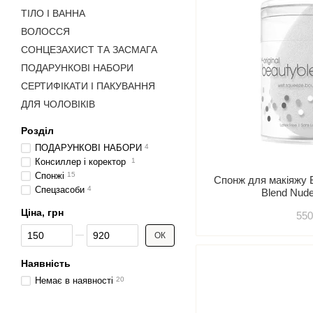
ТІЛО І ВАННА
ВОЛОССЯ
СОНЦЕЗАХИСТ ТА ЗАСМАГА
ПОДАРУНКОВІ НАБОРИ
СЕРТИФІКАТИ І ПАКУВАННЯ
ДЛЯ ЧОЛОВІКІВ
Розділ
ПОДАРУНКОВІ НАБОРИ
4
Консиллер і коректор
1
Спонжі
15
Спонж для макіяжу 
Спецзасоби
4
Blend Nud
Ціна, грн
550
Від Ціна, грн
До Ціна, грн
ОК
Наявність
Немає в наявності
20