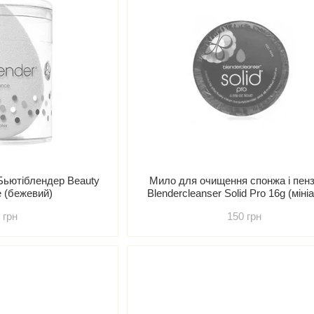
Бьютіблендер Beauty
Мило для очищення спонжа і пенз
e (бежевий)
Blendercleanser Solid Pro 16g (міні
 грн
150 грн