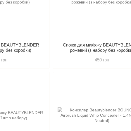
жу BEAUTYBLENDER
Спонж для макіяжу BEAUTYBL
ору без коробки)
рожевий (з набору без коробк
 грн
450 грн