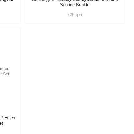
Sponge Bubble
720 грн
 Besties
et