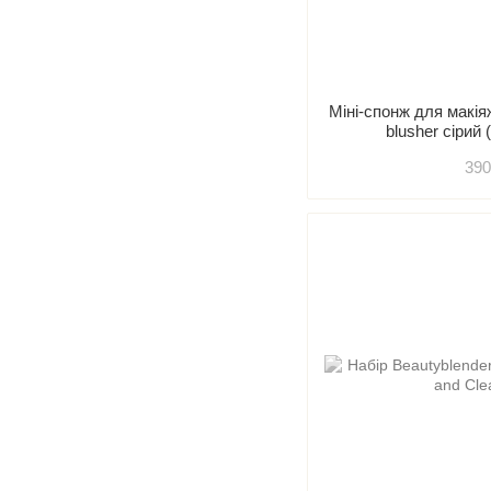
Міні-спонж для ма
blusher сірий
390