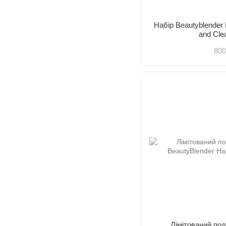
Набір Beautyblender
and Cle
800
Лімітований по