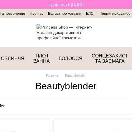
відправка ЩОДНЯ
 та повернення
Про нас
Відгуки про магазин
БЛОГ
Термін придатност
ТІЛО І
СОНЦЕЗАХИСТ
ОБЛИЧЧЯ
ВОЛОССЯ
ВАННА
ТА ЗАСМАГА
Головна
Beautyblender
Beautyblender