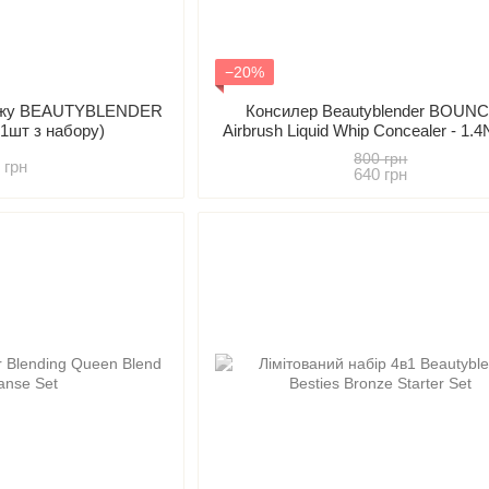
−20%
кіяжу BEAUTYBLENDER
Консилер Beautyblender BOU
 (1шт з набору)
Airbrush Liquid Whip Concealer - 1.4N
Neutral)
800 грн
 грн
640 грн