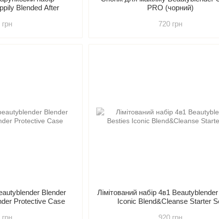
pily Blended After
PRO (чорний)
 грн
720 грн
eautyblender Blender
Лімітований набір 4в1 Beautyblender
nder Protective Case
Iconic Blend&Cleanse Starter S
 грн
920 грн