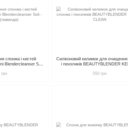
я спонжа і кистей
Силіконовий килимок для очищення
Blendercleanser Soli
і пензликів BEAUTYBLENDER KE
r (лаванда)
CLEAN
 грн
550 грн