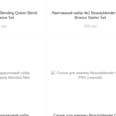
 Blending Queen Blend
Лімітований набір 4в1 Beautyblender
anse Set
Bronze Starter Set
 грн
920 грн
дарунковий набір
Спонж для макіяжу Beautyblender O