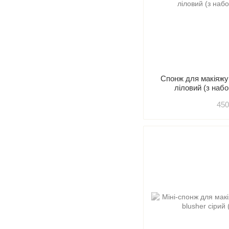
Спонж для макія
ліловий (з наб
450