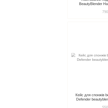
BeautyBlender Hap
790
Кейс для спонжів b
Defender beautyble
550