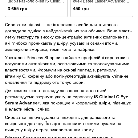
шкіри навколо очей iS Clinical
очей Estée Lauder Advanced
C Eye Serum Advance+, 15ml
Night Repair Eye Concentrate
3 655 грн
450 грн
Matrix Synchronized Multi-
Recovery Complex, 5ml
Сироватки під очі — це інтенсивні засоби для точкового
догляду за однією з найделікатніших зон обличчя. Вони мають
легку текстуру та високу концентрацію активних компонентів,
які глибоко проникають у шкіру, усуваючи ознаки втоми,
зменшуючи зморшки, темні кола та набряки.
У каталозі Princess Shop ви знайдете професійні сироватки з
потужними антивіковими, освітлюючими та зволожувальними
властивостями. Формули на основі пептидів, ретинолу,
вітаміну С, кофеїну або полінуклеотидів активізують клітинне
оновлення та підтримують тонус шкіри.
Для комплексного догляду за зоною навколо очей
рекомендуємо звернути увагу на сироватку
iS Clinical C Eye
Serum Advance+
, яка покращує мікрорельєф шкіри, підвищує
її еластичність і сяйво.
Сироватки під очі ідеально підходять для ранкового та
вечірнього догляду. Їх варто наносити легкими рухами на
очищену шкіру перед використанням крему.
Princess Shop пропонує тільки оригінальні продукти з