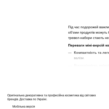
Під час подорожей важлив
об'єми продуктів можуть 
тревел-набори стають не
Переваги міні-версій 
Компактність та легк
валізи.​
Відповідність авіац
косметики відповідаю
Можливість протест
економічно вигідним т
Асортимент тревел-косм
Оригінальна декоративна та професійна косметика від світових
У нашому інтернет-магази
брендів. Доставка по Україні.
Засоби для догляду
Мобільна версія