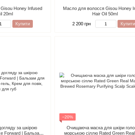
Gisou Honey Infused
Масло для волосся Gisou Honey I
il 20ml
Hair Oil 50ml
Купити
2 200 грн
Купити
−20%
 догляду за шкірою
Очищаюча маска для шкіри голов
e Forward | Бальзам
морською сіллю Rated Green Real