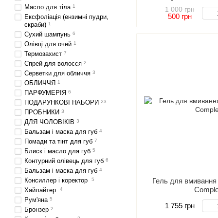
для зняття макіяжу,
Масло для тіла
1
1 000 грн
повік, Бал
500 грн
Ексфоліація (ензимні пудри,
скраби)
1
Сухий шампунь
6
Олівці для очей
1
Термозахист
7
Спрей для волосся
2
Серветки для обличчя
3
ОБЛИЧЧЯ
1
ПАРФУМЕРІЯ
6
ПОДАРУНКОВІ НАБОРИ
23
ПРОБНИКИ
3
ДЛЯ ЧОЛОВІКІВ
3
Бальзам і маска для губ
4
Помади та тінт для губ
7
Блиск і масло для губ
5
Контурний олівець для губ
6
Бальзам і маска для губ
4
Консиллер і коректор
5
Гель для вмивання I
Comple
Хайлайтер
4
Рум'яна
5
1 755 грн
Бронзер
2