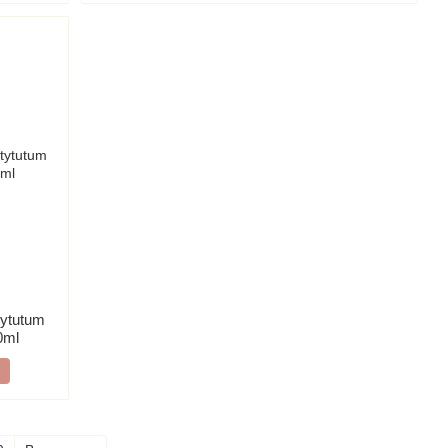
tytutum
0ml