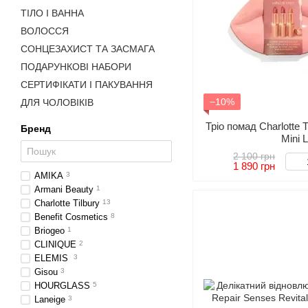
ТІЛО І ВАННА
ВОЛОССЯ
СОНЦЕЗАХИСТ ТА ЗАСМАГА
ПОДАРУНКОВІ НАБОРИ
СЕРТИФІКАТИ І ПАКУВАННЯ
−10%
ДЛЯ ЧОЛОВІКІВ
Тріо помад Charlotte T
Бренд
Mini L
2 100 грн
1 890 грн
AMIKA
3
Armani Beauty
1
Charlotte Tilbury
13
Benefit Cosmetics
8
Briogeo
1
CLINIQUE
2
ELEMIS
3
Gisou
3
HOURGLASS
5
Laneige
3