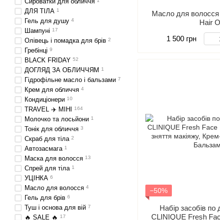
Сироватки для обличчя
1
ДЛЯ ТІЛА
1
Масло для волосся 
Гель для душу
4
Hair O
Шампуні
17
1 500 грн
Олівець і помадка для брів
2
Гребінці
9
BLACK FRIDAY
52
ДОГЛЯД ЗА ОБЛИЧЧЯМ
1
Гідрофільне масло і бальзами
7
Крем для обличчя
4
Кондиціонери
10
TRAVEL ✈️ МІНІ
164
Молочко та лосьйони
1
Тонік для обличчя
3
Скраб для тіла
2
Автозасмага
1
Маска для волосся
13
Спрей для тіла
1
УЦІНКА
6
Масло для волосся
4
−50%
Гель для брів
6
Туш і основа для вій
7
Набір засобів по
CLINIQUE Fresh Fac
🔥 SALE 🔥
17