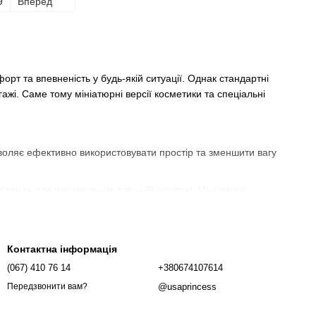
9
Вперед
рт та впевненість у будь-якій ситуації. Однак стандартні
жі. Саме тому мініатюрні версії косметики та спеціальні
воляє ефективно використовувати простір та зменшити вагу
лених для перевезення в ручній поклажі. Міні-версії
ми засобами без придбання повнорозмірних версій, що є
Контактна інформація
(067) 410 76 14
+380674107614
етичних засобів, які стануть в нагоді під час подорожей:​
@usaprincess
Передзвонити вам?
та кремів забезпечать повноцінний догляд за шкірою обличчя