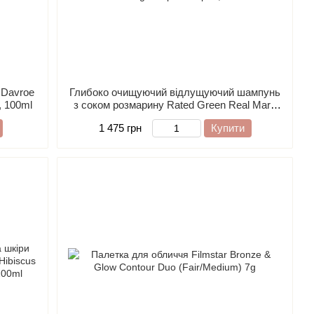
 Davroe
Глибоко очищуючий відлущуючий шампунь
, 100ml
з соком розмарину Rated Green Real Mary
Exfoliating Scalp Shampoo, 400ml
1 475 грн
Купити