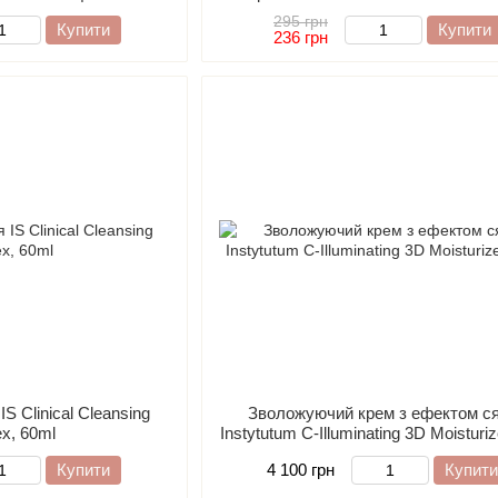
 Крем-гель, Крем для
Cold Brewed Rosemary Purifying 
295 грн
Купити
Купити
ьзам для губ
Scaler, 50ml
236 грн
S Clinical Cleansing
Зволожуючий крем з ефектом с
x, 60ml
Instytutum C-Illuminating 3D Moisturiz
Купити
4 100 грн
Купити