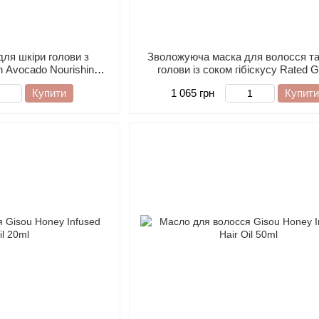
ля шкіри голови з
Зволожуюча маска для волосся та
n Avocado Nourishing
голови із соком гібіскусу Rated 
/ Banana, 50ml
Hibiscus Moisturizing Scalp Pack W/
Купити
1 065 грн
Купити
200ml