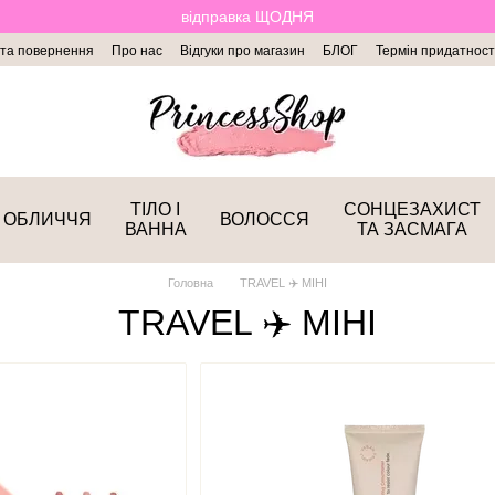
відправка ЩОДНЯ
 та повернення
Про нас
Відгуки про магазин
БЛОГ
Термін придатност
ТІЛО І
СОНЦЕЗАХИСТ
ОБЛИЧЧЯ
ВОЛОССЯ
ВАННА
ТА ЗАСМАГА
Головна
TRAVEL ✈️ МІНІ
TRAVEL ✈️ МІНІ