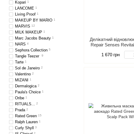
Kopari
1
LANCOME
1
Living Proof
1
MAKEUP BY MARIO
1
MARVIS
12
MILK MAKEUP
1
Marc Jacobs Beauty
1
Делікатний відновл
NARS
4
Repair Senses Revita
Sephora Collection
5
1 670 грн
Tangle Teezer
9
Tarte
1
Sol de Janeiro
2
Valentino
2
MIZANI
1
Dermalogica
2
Paula's Choice
1
Oribe
1
RITUALS...
2
Prada
2
Rated Green
15
Ralph Lauren
1
Curly Shyll
3
IS Clinical
2