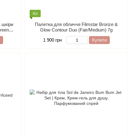
Хіт
 шкіри
Палeтка для обличчя Filmstar Bronze &
Green
Glow Contour Duo (Fair/Medium) 7g
 Honey,
1 900 грн
Купити