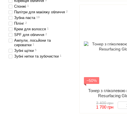
Корекція обличчя
3
Спонжі
1
Палітри для макіяжу обличчя
2
Зубна паста
19
Пілінг
2
Крем для волосся
1
SPF для обличчя
2
Ампули, лосьйони та
сироватки
1
Зубні щітки
5
Зубні нитки та зубочистки
1
−50%
Тонер з гліколевою
Resurfacing Gl
3 400 грн
1 700 грн