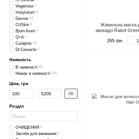
Vegamour
1
Instytutum
9
Davroe
16
Живильна маска д
CUSkin
2
авокадо Rated Gree
Bjorn Axen
7
Scalp Pack W
Q+A
1
265 грн
Curaprox
13
Dr.Ceuracle
2
Наявність
В наявності
49
Немає в наявності
115
Ціна, грн
Від Ціна, грн
До Ціна, грн
ОК
Розділ
ОЧИЩЕННЯ
1
Засоби для вмивання
2