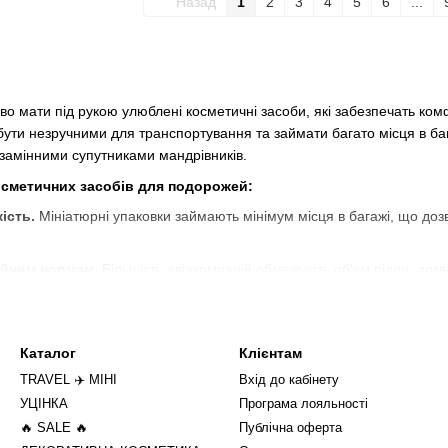
Назад
1
2
3
4
5
6
...
о мати під рукою улюблені косметичні засоби, які забезпечать комфо
бути незручними для транспортування та займати багато місця в бага
замінними супутниками мандрівників.​
косметичних засобів для подорожей:
ість.
Мініатюрні упаковки займають мінімум місця в багажі, що доз
ійним нормам.
Більшість авіакомпаній обмежують об'єм рідин, дозво
ть цим вимогам, що спрощує проходження контролю безпеки.​
увати нові продукти.
Мініатюри дозволяють ознайомитися з нови
а практичним.​
Каталог
Клієнтам
етики в інтернет-магазині Princess Shop:
TRAVEL ✈️ МІНІ
Вхід до кабінету
ні представлений широкий вибір мініатюрних версій популярних косм
УЦІНКА
Програма лояльності
🔥 SALE 🔥
Публічна оферта
 за обличчям.
Міні-версії очищувальних гелів, тоніків, сироваток 