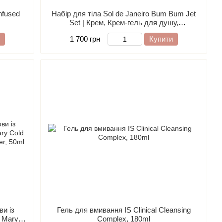
nfused
Набір для тіла Sol de Janeiro Bum Bum Jet
Set | Крем, Крем-гель для душу,
Парфумований спрей
1 700 грн
Купити
и із
Гель для вмивання IS Clinical Cleansing
 Mary
Complex, 180ml