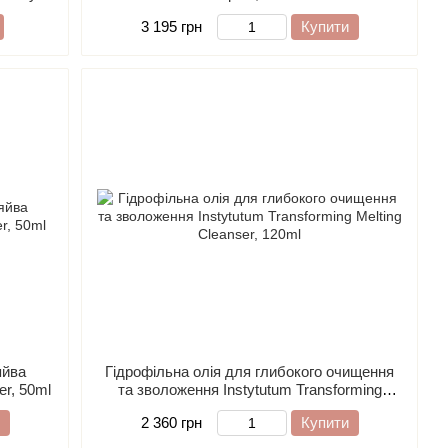
Scalp
3 195 грн
Купити
яйва
Гідрофільна олія для глибокого очищення
er, 50ml
та зволоження Instytutum Transforming
Melting Cleanser, 120ml
2 360 грн
Купити