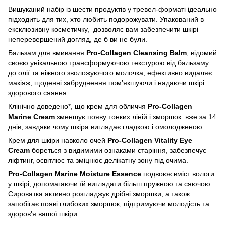
Вишуканий набір із шести продуктів у тревел-форматі ідеально
підходить для тих, хто любить подорожувати. Упакований в
ексклюзивну косметичку, дозволяє вам забезпечити шкірі
неперевершений догляд, де б ви не були.
Бальзам для вмивання
Pro-Collagen Cleansing Balm
, відомий
своєю унікальною трансформуючою текстурою від бальзаму
до олії та ніжного зволожуючого молочка, ефективно видаляє
макіяж, щоденні забруднення пом’якшуючи і надаючи шкірі
здорового сяяння.
Клінічно доведено*, що крем для обличчя
Pro-Collagen
Marine Cream
зменшує появу тонких ліній і зморшок вже за 14
днів, завдяки чому шкіра виглядає гладкою і омолодженою.
Крем для шкіри навколо очей
Pro-Collagen Vitality Eye
Cream
бореться з видимими ознаками старіння, забезпечує
ліфтинг, освітлює та зміцнює делікатну зону під очима.
Pro-Collagen Marine Moisture Essence
подвоює вміст вологи
у шкірі, допомагаючи їй виглядати більш пружною та сяючою.
Сироватка активно розгладжує дрібні зморшки, а також
запобігає появі глибоких зморшок, підтримуючи молодість та
здоров'я вашої шкіри.