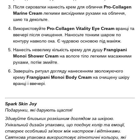
Після сироватки нанесіть крем для обличчя
Pro-Collagen
Marine Cream
легкими висхідними рухами на обличчя,
шию та декольте.
Використовуйте
Pro-Collagen Vitality Eye Cream
вранці та
ввечері після очищення. Наносьте тонким шаром по
контуру навколо ока. Є чудовою основою під макіяж.
Нанесіть невелику кількість крему для душу
Frangipani
Monoi Shower Cream
на вологе тіло легкими масажними
рухами, потім змийте.
Завершіть ритуал догляду нанесенням зволожуючого
крему
Frangipani Monoi Body Cream
на очищену шкіру
вранці і ввечері.
Spark Skin Joy
Подарунки, які дарують щастя!
Здивуйте близьких розкішним доглядом за шкірою.
Унікальний дизайн упаковки, що поєднує колір та емоції,
створює особливий зв'язок між настроєм і відтінками.
Святкова упаковка використовує гіпнотичні кольори, які