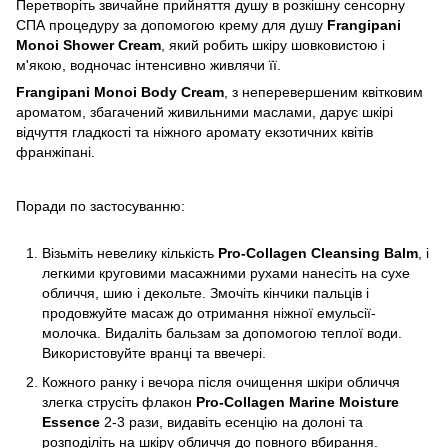
Перетворіть звичайне прийняття душу в розкішну сенсорну
СПА процедуру за допомогою крему для душу
Frangipani
Monoi Shower Cream
, який робить шкіру шовковистою і
м'якою, водночас інтенсивно живлячи її.
Frangipani Monoi Body Cream
, з неперевершеним квітковим
ароматом, збагачений живильними маслами, дарує шкірі
відчуття гладкості та ніжного аромату екзотичних квітів
франжіпані.
Поради по застосуванню:
Візьміть невелику кількість
Pro-Collagen Cleansing Balm
, і
легкими круговими масажними рухами нанесіть на сухе
обличчя, шию і декольте. Змочіть кінчики пальців і
продовжуйте масаж до отримання ніжної емульсії-
молочка. Видаліть бальзам за допомогою теплої води.
Використовуйте вранці та ввечері.
Кожного ранку і вечора після очищення шкіри обличчя
злегка струсіть флакон
Pro-Collagen Marine Moisture
Essence
2-3 рази, видавіть есенцію на долоні та
розподіліть на шкіру обличчя до повного вбирання.