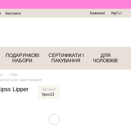
Бажання
Укр
Рус
і
Контакти
ПОДАРУНКОВІ
СЕРТИФІКАТИ І
ДЛЯ
НАБОРИ
ПАКУВАННЯ
ЧОЛОВІКІВ
КА
ГУБИ
для губ Lipss Lipper Mandarin
ipss Lipper
Артикул
lipss13