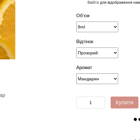
Ввійти
для відображення нак
%
Об'єм
Відтінок
Аромат
ар
Купити