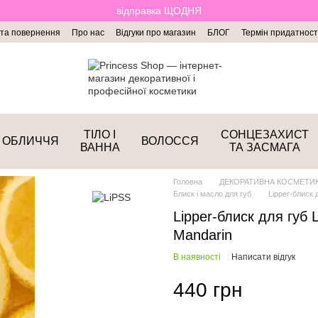
відправка ЩОДНЯ
 та повернення
Про нас
Відгуки про магазин
БЛОГ
Термін придатност
ТІЛО І
СОНЦЕЗАХИСТ
ОБЛИЧЧЯ
ВОЛОССЯ
ВАННА
ТА ЗАСМАГА
Головна
ДЕКОРАТИВНА КОСМЕТИ
Блиск і масло для губ
Lipper-блиск 
Lipper-блиск для губ L
Mandarin
В наявності
Написати відгук
440 грн