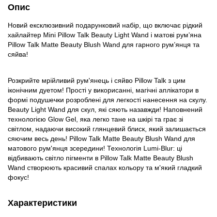
Опис
Новий ексклюзивний подарунковий набір, що включає рідкий
хайлайтер Mini Pillow Talk Beauty Light Wand і матові рум’яна
Pillow Talk Matte Beauty Blush Wand для гарного рум’янця та
сяйва!
Розкрийте мрійливий рум'янець і сяйво Pillow Talk з цим
іконічним дуетом! Прості у викорисанні, магічні аплікатори в
формі подушечки розроблені для легкості нанесення на скулу.
Beauty Light Wand для скул, які сяють назавжди! Наповнений
технологією Glow Gel, яка легко тане на шкірі та грає зі
світлом, надаючи високий глянцевий блиск, який залишається
сяючим весь день! Pillow Talk Matte Beauty Blush Wand для
матового рум'янця зсередини! Технологія Lumi-Blur: ці
відбивають світло пігменти в Pillow Talk Matte Beauty Blush
Wand створюють красивий спалах кольору та м'який гладкий
фокус!
Характеристики