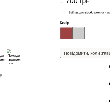
1 700 грн
Ввійти
для відображення нак
%
Колір
Повідомити, коли з'яв
ар