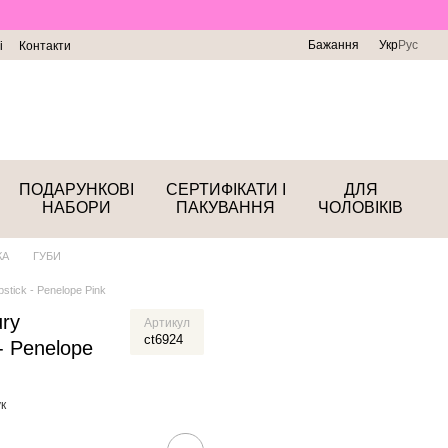
Бажання
Укр
Рус
і
Контакти
ПОДАРУНКОВІ
СЕРТИФІКАТИ І
ДЛЯ
НАБОРИ
ПАКУВАННЯ
ЧОЛОВІКІВ
КА
ГУБИ
pstick - Penelope Pink
ury
Артикул
ct6924
 - Penelope
к