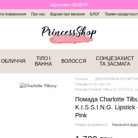
відправка ЩОДНЯ
 та повернення
Про нас
Відгуки про магазин
БЛОГ
Термін придатност
ТІЛО І
СОНЦЕЗАХИСТ
ОБЛИЧЧЯ
ВОЛОССЯ
ВАННА
ТА ЗАСМАГА
Головна
ДЕКОРАТИВНА КОСМЕТИ
Помади та тінт для губ
Помада Charlotte Tilbury K.I.S.S.I.N.G. Li
Помада Charlotte Tilb
K.I.S.S.I.N.G. Lipstick
Pink
Немає в наявності
Написати відгу