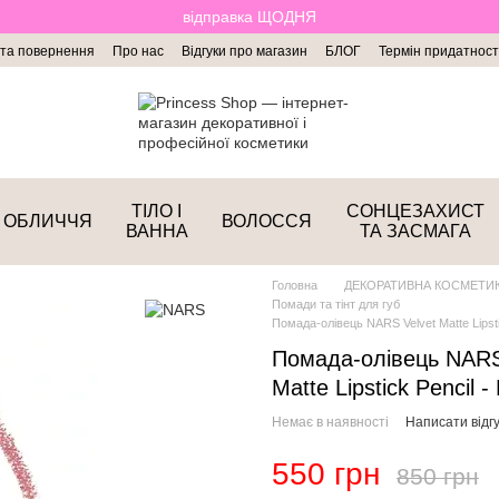
відправка ЩОДНЯ
 та повернення
Про нас
Відгуки про магазин
БЛОГ
Термін придатност
ТІЛО І
СОНЦЕЗАХИСТ
ОБЛИЧЧЯ
ВОЛОССЯ
ВАННА
ТА ЗАСМАГА
Головна
ДЕКОРАТИВНА КОСМЕТИ
Помади та тінт для губ
Помада-олівець NARS Velvet Matte Lipstic
Помада-олівець NARS
Matte Lipstick Pencil -
Немає в наявності
Написати відгу
550 грн
850 грн