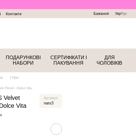
Бажання
Укр
Рус
і
Контакти
ПОДАРУНКОВІ
СЕРТИФІКАТИ І
ДЛЯ
НАБОРИ
ПАКУВАННЯ
ЧОЛОВІКІВ
КА
ГУБИ
k Pencil - Dolce Vita
 Velvet
Артикул
nars3
 Dolce Vita
к