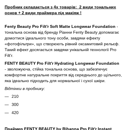
Пробник складається з 4х товарів: 2 види тональних
основ + 2 види праймера під макіяж !
Fenty Beauty Pro Filt'r Soft Matte Longwear Foundation
-
тональна основа від бренду Ріанни Fenty Beauty допомагає
домогтися ідеального тону особи, завдяки ефекту
«фотофільтри», що створюють рівний оксамитовий рельєф.
Такий ефект досягається завдяки унікальній технології Pro
Filt'r.
FENTY BEAUTY Pro Filt'r Hydrating Longwear Foundation
- зволожуюча, стійка тональна основа, що забезпечує
комфортне натуральне покриття від середнього до щільного,
яка ідеально підходить для нормальної і сухої шкіри.
Відтінки в пробнику:
210
300
420
Праймер FENTY BEAUTY by Rihanna Pro Filt'r Instant