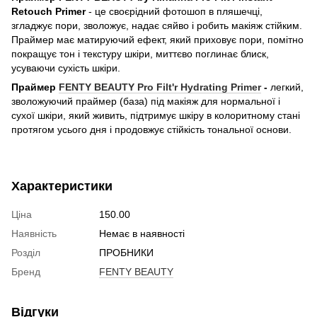
Retouch Primer
- це своєрідний фотошоп в пляшечці,
згладжує пори, зволожує, надає сяйво і робить макіяж стійким.
Праймер має матируючий ефект, який приховує пори, помітно
покращує тон і текстуру шкіри, миттєво поглинає блиск,
усуваючи сухість шкіри.
Праймер
FENTY BEAUTY Pro Filt'r Hydrating Primer
-
легкий,
зволожуючий праймер (база) під макіяж для нормальної і
сухої шкіри, який живить, підтримує шкіру в колоритному стані
протягом усього дня і продовжує стійкість тональної основи.
Характеристики
Ціна
150.00
Наявність
Немає в наявності
Розділ
ПРОБНИКИ
Бренд
FENTY BEAUTY
Відгуки