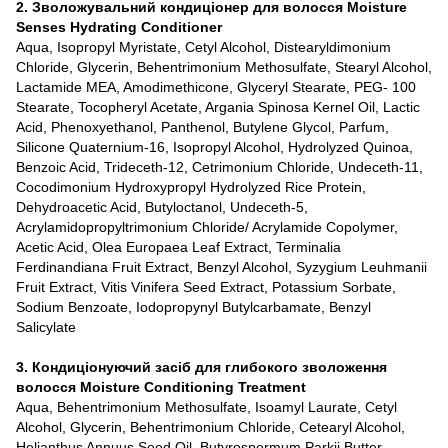
2. Зволожувальний кондиціонер для волосся Moisture
Senses Hydrating Conditioner
Aqua, Isopropyl Myristate, Cetyl Alcohol, Distearyldimonium
Chloride, Glycerin, Behentrimonium Methosulfate, Stearyl Alcohol,
Lactamide MEA, Amodimethicone, Glyceryl Stearate, PEG- 100
Stearate, Tocopheryl Acetate, Argania Spinosa Kernel Oil, Lactic
Acid, Phenoxyethanol, Panthenol, Butylene Glycol, Parfum,
Silicone Quaternium-16, Isopropyl Alcohol, Hydrolyzed Quinoa,
Benzoic Acid, Trideceth-12, Cetrimonium Chloride, Undeceth-11,
Cocodimonium Hydroxypropyl Hydrolyzed Rice Protein,
Dehydroacetic Acid, Butyloctanol, Undeceth-5,
Acrylamidopropyltrimonium Chloride/ Acrylamide Copolymer,
Acetic Acid, Olea Europaea Leaf Extract, Terminalia
Ferdinandiana Fruit Extract, Benzyl Alcohol, Syzygium Leuhmanii
Fruit Extract, Vitis Vinifera Seed Extract, Potassium Sorbate,
Sodium Benzoate, Iodopropynyl Butylcarbamate, Benzyl
Salicylate
3. Кондиціонуючий засіб для глибокого зволоження
волосся Moisture Conditioning Treatment
Aqua, Behentrimonium Methosulfate, Isoamyl Laurate, Cetyl
Alcohol, Glycerin, Behentrimonium Chloride, Cetearyl Alcohol,
Helianthus Annuus Seed Oil, Butyrospermum Parkii Butter,