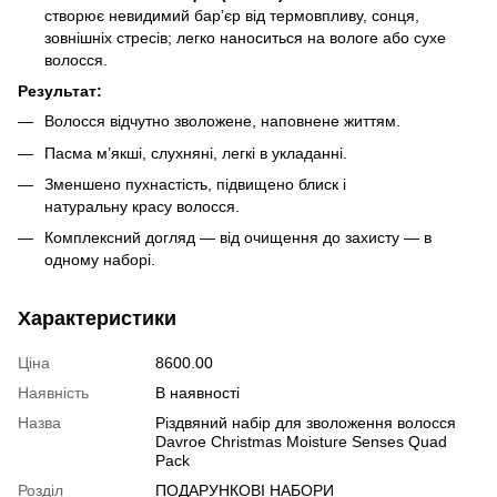
створює невидимий бар’єр від термовпливу, сонця,
зовнішніх стресів; легко наноситься на вологе або сухе
волосся.
Результат:
Волосся відчутно зволожене, наповнене життям.
Пасма м’якші, слухняні, легкі в укладанні.
Зменшено пухнастість, підвищено блиск і
натуральну красу волосся.
Комплексний догляд — від очищення до захисту — в
одному наборі.
Характеристики
Ціна
8600.00
Наявність
В наявності
Назва
Різдвяний набір для зволоження волосся
Davroe Christmas Moisture Senses Quad
Pack
Розділ
ПОДАРУНКОВІ НАБОРИ