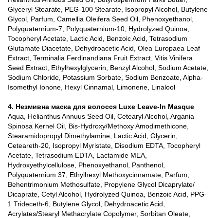
Glyceryl Stearate, PEG-100 Stearate, Isopropyl Alcohol, Butylene
Glycol, Parfum, Camellia Oleifera Seed Oil, Phenoxyethanol,
Polyquaternium-7, Polyquaternium-10, Hydrolyzed Quinoa,
Tocopheryl Acetate, Lactic Acid, Benzoic Acid, Tetrasodium
Glutamate Diacetate, Dehydroacetic Acid, Olea Europaea Leaf
Extract, Terminalia Ferdinandiana Fruit Extract, Vitis Vinifera
Seed Extract, Ethylhexylglycerin, Benzyl Alcohol, Sodium Acetate,
Sodium Chloride, Potassium Sorbate, Sodium Benzoate, Alpha-
Isomethyl Ionone, Hexyl Cinnamal, Limonene, Linalool
4. Незмивна маска для волосся Luxe Leave-In Masque
Aqua, Helianthus Annuus Seed Oil, Cetearyl Alcohol, Argania
Spinosa Kernel Oil, Bis-Hydroxy/Methoxy Amodimethicone,
Stearamidopropyl Dimethylamine, Lactic Acid, Glycerin,
Ceteareth-20, Isopropyl Myristate, Disodium EDTA, Tocopheryl
Acetate, Tetrasodium EDTA, Lactamide MEA,
Hydroxyethylcellulose, Phenoxyethanol, Panthenol,
Polyquaternium 37, Ethylhexyl Methoxycinnamate, Parfum,
Behentrimonium Methosulfate, Propylene Glycol Dicaprylate/
Dicaprate, Cetyl Alcohol, Hydrolyzed Quinoa, Benzoic Acid, PPG-
1 Trideceth-6, Butylene Glycol, Dehydroacetic Acid,
Acrylates/Stearyl Methacrylate Copolymer, Sorbitan Oleate,