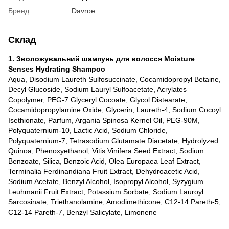
Бренд
Davroe
Склад
1. Зволожувальний шампунь для волосся Moisture
Senses Hydrating Shampoo
Aqua, Disodium Laureth Sulfosuccinate, Cocamidopropyl Betaine,
Decyl Glucoside, Sodium Lauryl Sulfoacetate, Acrylates
Copolymer, PEG-7 Glyceryl Cocoate, Glycol Distearate,
Cocamidopropylamine Oxide, Glycerin, Laureth-4, Sodium Cocoyl
Isethionate, Parfum, Argania Spinosa Kernel Oil, PEG-90M,
Polyquaternium-10, Lactic Acid, Sodium Chloride,
Polyquaternium-7, Tetrasodium Glutamate Diacetate, Hydrolyzed
Quinoa, Phenoxyethanol, Vitis Vinifera Seed Extract, Sodium
Benzoate, Silica, Benzoic Acid, Olea Europaea Leaf Extract,
Terminalia Ferdinandiana Fruit Extract, Dehydroacetic Acid,
Sodium Acetate, Benzyl Alcohol, Isopropyl Alcohol, Syzygium
Leuhmanii Fruit Extract, Potassium Sorbate, Sodium Lauroyl
Sarcosinate, Triethanolamine, Amodimethicone, C12-14 Pareth-5,
C12-14 Pareth-7, Benzyl Salicylate, Limonene