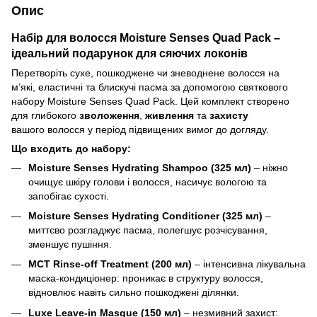
Опис
Набір для волосся Moisture Senses Quad Pack –
ідеальний подарунок для сяючих локонів
Перетворіть сухе, пошкоджене чи зневоднене волосся на
м’які, еластичні та блискучі пасма за допомогою святкового
набору Moisture Senses Quad Pack. Цей комплект створено
для глибокого
зволоження
,
живлення
та
захисту
вашого волосся у період підвищених вимог до догляду.
Що входить до набору:
Moisture Senses Hydrating Shampoo (325 мл)
– ніжно
очищує шкіру голови і волосся, насичує вологою та
запобігає сухості.
Moisture Senses Hydrating Conditioner (325 мл)
–
миттєво розгладжує пасма, полегшує розчісування,
зменшує пушіння.
MCT Rinse-off Treatment (200 мл)
– інтенсивна лікувальна
маска-кондиціонер: проникає в структуру волосся,
відновлює навіть сильно пошкоджені ділянки.
Luxe Leave-in Masque (150 мл)
– незмивний захист: